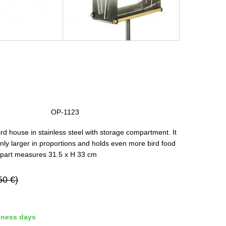
OP-1123
ird house in stainless steel with storage compartment. It
 only larger in proportions and holds even more bird food
al part measures 31.5 x H 33 cm
50 €)
iness days