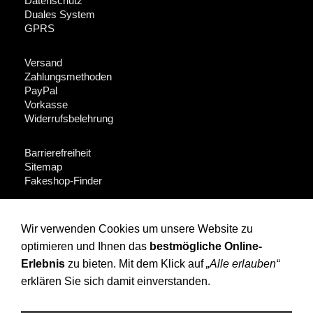
Datenschutz
Duales System
GPRS
Versand
Zahlungsmethoden
PayPal
Vorkasse
Widerrufsbelehrung
Barrierefreiheit
Sitemap
Fakeshop-Finder
Für Händler + Presse
Wir verwenden Cookies um unsere Website zu
optimieren und Ihnen das
bestmögliche Online-
Instagram
Facebook
Erlebnis
zu bieten. Mit dem Klick auf
„Alle erlauben“
erklären Sie sich damit einverstanden.
(c) OPOSSUM design 2010 All rights reserved: Artikel, Fotos
und Texte sind urheberrechtlich, viele Produkte zusätzlich