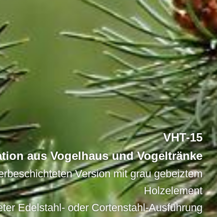
VHT-15
tion aus Vogelhaus und Vogeltränke
verbeschichteten Version mit grau gebeiztem
Holzelement
teter Edelstahl- oder Cortenstahl-Ausführung