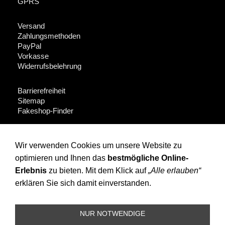
GPRS
Versand
Zahlungsmethoden
PayPal
Vorkasse
Widerrufsbelehrung
Barrierefreiheit
Sitemap
Fakeshop-Finder
Für Händler + Presse
Wir verwenden Cookies um unsere Website zu
optimieren und Ihnen das
bestmögliche Online-
Instagram
Facebook
Erlebnis
zu bieten. Mit dem Klick auf
„Alle erlauben“
erklären Sie sich damit einverstanden.
(c) OPOSSUM design 2010 All rights reserved: Artikel, Fotos
und Texte sind urheberrechtlich, viele Produkte zusätzlich
per Designschutz, Gebrauchs- und Geschmacksmuster
NUR NOTWENDIGE
geschützt. Hersteller und Inverkehrbringer von Plagiaten,