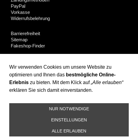
PayPal
Vorkasse
Widerrufsbelehrung
Barrierefreiheit
Sitemap
Fakeshop-Finder
Für Händler + Presse
Wir verwenden Cookies um unsere Website zu
optimieren und Ihnen das
bestmögliche Online-
Instagram
Facebook
Erlebnis
zu bieten. Mit dem Klick auf
„Alle erlauben“
erklären Sie sich damit einverstanden.
(c) OPOSSUM design 2010 All rights reserved: Artikel, Fotos
und Texte sind urheberrechtlich, viele Produkte zusätzlich
NUR NOTWENDIGE
per Designschutz, Gebrauchs- und Geschmacksmuster
geschützt. Hersteller und Inverkehrbringer von Plagiaten,
EINSTELLUNGEN
Nachahmungen und anderweitigen Kopien werden juristisch
verfolgt.
ALLE ERLAUBEN