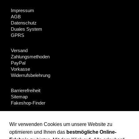
Impressum
AGB
Datenschutz
Duales System
GPRS
Versand
Zahlungsmethoden
PayPal
Vorkasse
Widerrufsbelehrung
Barrierefreiheit
Sitemap
Fakeshop-Finder
Für Händler + Presse
Wir verwenden Cookies um unsere Website zu
optimieren und Ihnen das
bestmögliche Online-
Instagram