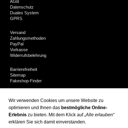
AGB
Datenschutz
Duales System
GPRS
Versand
Zahlungsmethoden
PayPal
Vorkasse
Widerrufsbelehrung
Barrierefreiheit
Sitemap
Fakeshop-Finder
Für Händler + Presse
Wir verwenden Cookies um unsere Website zu
optimieren und Ihnen das
bestmögliche Online-
Instagram
Facebook
Erlebnis
zu bieten. Mit dem Klick auf
„Alle erlauben“
erklären Sie sich damit einverstanden.
(c) OPOSSUM design 2010 All rights reserved: Artikel, Fotos