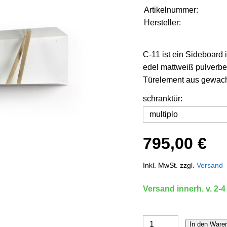
Artikelnummer:
Hersteller:
C-11 ist ein Sideboar
edel mattweiß pulverbes
Türelement aus gewachs
schranktür:
795,00 €
Inkl. MwSt. zzgl.
Versand
Versand innerh. v. 2-4
In den Ware