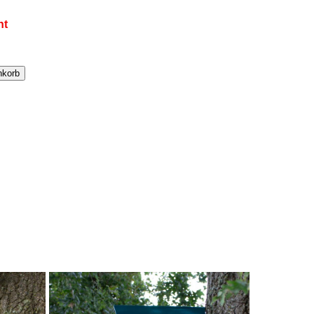
nt
nkorb