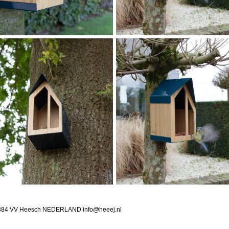
9d 5384 VV Heesch NEDERLAND info@heeej.nl