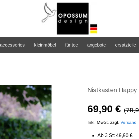
accessories
kleinmöbel
für tee
angebote
ersatzteile
Nistkasten Happy
69,90 €
(79,9
Inkl. MwSt. zzgl.
Versand
Ab 3 St: 49,90 €